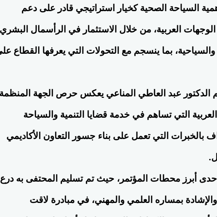
همية السياحة الصحية كخيار استراتيجي قادر على دعم
 الوجهات العربية، من خلال الاستثمار في الرأسمال البشري
لسياحية، بما ينسجم مع التحولات التي يعرفها القطاع عل
يم الدكتور عبد العاطي المناعي يعكس حرص الجهة المنظمة
العربية التي تساهم في خدمة قضايا التنمية والسياحة
اف بالخبرات التي تعمل على بناء جسور التعاون الأكاديمي
ل.
حدى أبرز محطات المؤتمر، حيث تم تسليم المحتفى به درع
السودانية تطلق أول
توقيع بروتوكول تعاون بين المركز
ي السياحة الصحية
الدولي للتراث وكلية السياحة الص
والإشادة بمساره العلمي والمهني، في مبادرة لاقت
علي هامش المؤتمر الدولي للترا
الاربعاء 27th مايو 2026 05:06:02 AM