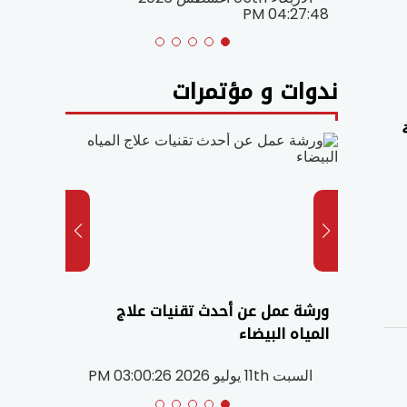
PM
04:27:48 PM
ندوات و مؤتمرات
احة
ورشة عمل عن أحدث تقنيات علاج
ختام م
ؤتمر
المياه البيضاء
الدولي
ة
بالمغر
السبت 11th يوليو 2026 03:00:26 PM
الاربعاء 20th ماي