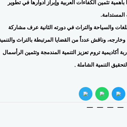
والسياحة واللغات بالمغرب
أهمية تثمين الكفاءات العربية وإبراز أدوارها في تطوير
المستدامة.
للغات والسياحة والتراث في دورته الثانية عرف مشاركة
خارجه، وناقش عدداً من القضايا المرتبطة بالتراث والتنمية
ة أكاديمية تروم تعزيز التنمية المندمجة وتثمين الرأسمال
.
تحقيق التنمية الشاملة
غرب: هيئة عليا
المناعي يطرح رؤية متكاملة للسي
whats
twitter
face
 ضرورة لحماية وتطوير
الصحية والاقتصاد في محاضرة بم
ثقة الدولية
اللغة والسياحة والتراث بالراشيدي
السبت 16th مايو 2026 01:32:08 PM
بالمملكة المغربية