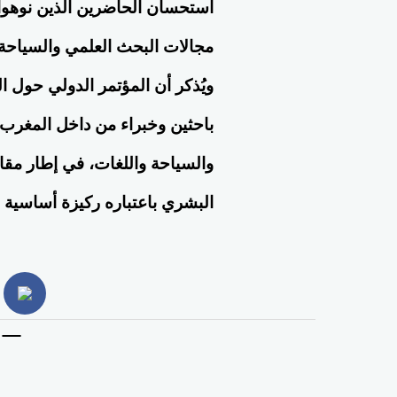
استحسان الحاضرين الذين نوهوا ب
PM
مجالات البحث العلمي والسياحة 
ويُذكر أن المؤتمر الدولي حول ا
باحثين وخبراء من داخل المغرب و
والسياحة واللغات، في إطار مقارب
البشري باعتباره ركيزة أساسية ل
الرشيدية تحتفي بالدكتور عبد العاطي
المناعي من الم
book
المناعي خلال المؤتمر الدولي للغات
للسياحة الصحية
والسياحة والتراث
الجودة وبناء ال
الاثنين 18th مايو 2026 05:43:15 AM
الاثنين 18th مايو 2026 03:56:47 AM