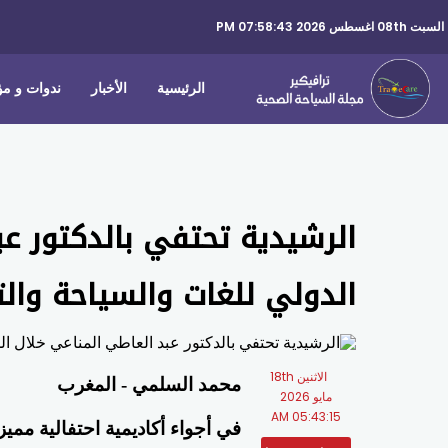
السبت 08th اغسطس 2026 07:58:43 PM
الرئيسية
الأخبار
ندوات و م
الرشيدية تحتفي بالدكتور عب
الدولي للغات والسياحة والت
الاثنين 18th
محمد السلمي - المغرب
مايو 2026
05:43:15 AM
في أجواء أكاديمية احتفالية ممي