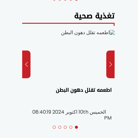
تغذية صحية
عوية
اطعمه تقلل دهون البطن
5 أخط
تعرف 
2023 10:01:55
الخميس 10th اكتوبر 2024 08:40:19
AM
PM