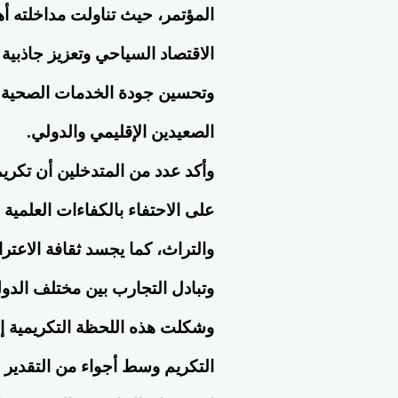
المؤتمر، حيث تناولت مداخلته أ
الاقتصاد السياحي وتعزيز جاذبية
وتحسين جودة الخدمات الصحية وا
الصعيدين الإقليمي والدولي.
وأكد عدد من المتدخلين أن تكر
على الاحتفاء بالكفاءات العلمية 
والتراث، كما يجسد ثقافة الاعتر
وتبادل التجارب بين مختلف الدو
وشكلت هذه اللحظة التكريمية إ
أكاديمية وعيادات ميدفيجن تستقبل
جامعة النهضة 
سعادة السفير بخيت إسماعيل سفير
كلية متخصصة ف
التكريم وسط أجواء من التقدير 
السودان بكندا
عالميًا
الاربعاء 05th اغسطس 2026 03:34:37
الثلاثاء 28th يوليو 2026 11:30:27 AM