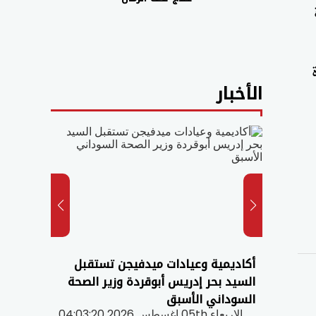
الأخبار
تور
أكاديمية وعيادات ميدفيجن تستقبل
أكاديم
ة
السيد بحر إدريس أبوقردة وزير الصحة
سعادة
السوداني الأسبق
السودا
الاربعاء 05th اغسطس 2026 04:03:20