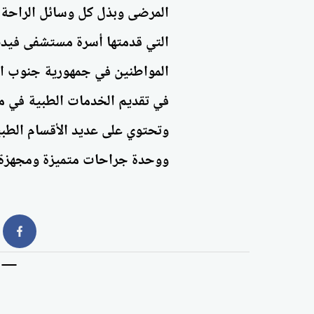
المرضى وبذل كل وسائل الراحة م
التي قدمتها أسرة مستشفى فيديل
المواطنين في جمهورية جنوب ال
في تقديم الخدمات الطبية في م
وتحتوي على عديد الأقسام الطب
ووحدة جراحات متميزة ومجهزة 
book
جامعة النهضة السودانية تطلق أول
توقيع بروتوكول 
كلية متخصصة في السياحة الصحية
الدولي للتراث 
عالميًا
علي هامش المؤ
الثلاثاء 28th يوليو 2026 11:30:27 AM
الاربعاء 27th مايو 2026 05:06:02 AM