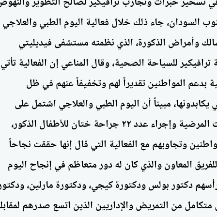
 في تسخير خبرات وتجارب ترافيكير لصالح التطوير والنهوض
ب السودان، جاء ذلك خلال فعالية اليوم الطبي والعلاجي
لك وأمراض الذكورة، الذي نظمته مستشفى فيديليتي
ترافيكير للسياحة الصحية، وقال المناعي إن الفعالية تأتي
 بدعم المواطنين تقديراً لهم وتخفيفاً عنهم في ظل
 يكابدونها، مبيناً أن اليوم الطبي والعلاجي اشتمل على
توقيع الكشف الطبي على الحالات المرضية وإجراء عدد ٢٢ جراحة ختان للأطفال الذكور،
واطنين وتجاوبهم مع الفعالية التي قال إنها حققت نجاحاً
للفريق المعاون والذي كان له دور متعاظم في إنجاح اليوم
أسهم دكتور بولس ودكتورة كيجي، ودكتورة مارلين، ودكتور
ق متكامل من التمريض والإداريين الذين اتسع صدرهم لمقابل