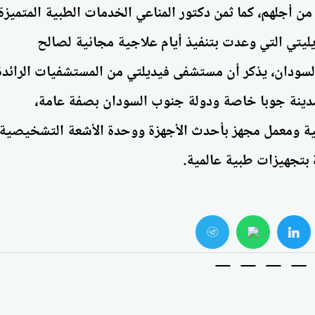
ن أجلهم، كما ثمن دكتور المناعي الخدمات الطبية المتميزة
يتي التي وعدت بتنفيذ أيام علاجية مجانية لصالح
سودان، يذكر أن مستشفى فيديلتي من المستشفيات الرائدة
دينة جوبا خاصة ودولة جنوب السودان بصفة عامة،
ية ومعمل مجهز بأحدث الأجهزة ووحدة الأشعة التشخيصية
بتجهيزات طبية عالمية.
whats
twitter
face
تعاون بين المركز
سفير تشاد بالقاهرة يستقبل الدك
وكلية السياحة الصحية
المناعي لبحث التعاون في السياح
تمر الدولي للتراث
العلاجية وتدريب الأطباء
الاربعاء 05th اغسطس 2026