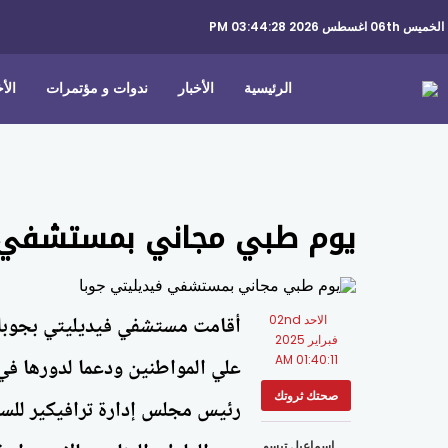
الخميس 06th اغسطس 2026 03:44:28 PM
الرئيسية
الأخبار
ندوات و مؤتمرات
الأخ
يوم طبي مجاني بمستشفي ف
الاحد 02nd
فبراير 2025
01:40:11 AM
علي المواطنين ودعما لدورها 
صحتك ثروتك
رئيس مجلس إدارة ترافيكير للس
اسماعيل تيسو