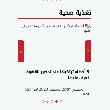
تغذية صحية
5 أخطاء ترتكبها عند تحضير القهوة-
ما هي 
تعرف عليها
هي ال
202 08:40:19
الخميس 28th ديسمبر 2023 02:11:29
AM
AM