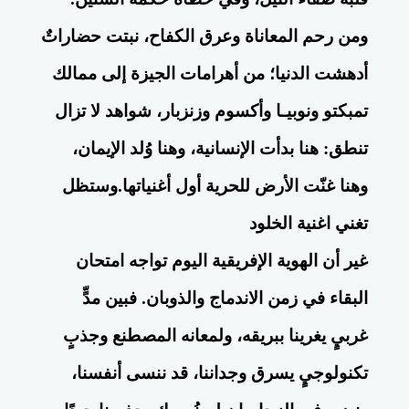
ومن رحم المعاناة وعرق الكفاح، نبتت حضاراتٌ
أدهشت الدنيا؛ من أهرامات الجيزة إلى ممالك
تمبكتو ونوبيـا وأكسوم وزنزبار، شواهد لا تزال
تنطق: هنا بدأت الإنسانية، وهنا وُلد الإيمان،
وهنا غنّت الأرض للحرية أول أغنياتها.وستظل
تغني اغنية الخلود
غير أن الهوية الإفريقية اليوم تواجه امتحان
البقاء في زمن الاندماج والذوبان. فبين مدٍّ
غربيٍ يغرينا ببريقه، ولمعانه المصطنع وجذبٍ
تكنولوجيٍ يسرق وجداننا، قد ننسى أنفسنا،