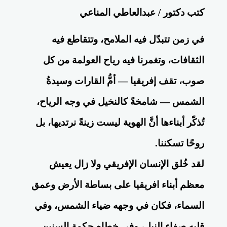
كتب دكتور / عبدالعاطي المناعي
في زمن تتبدّل فيه الملامح، وتتقاطع فيه
الثقافات، وتغمرنا فيه رياح العولمة من كل
صوب، تقف إفريقيا — أمُّ القارات وسيدةُ
الشمس — شامخةً كالنخيل في وجه الرياح،
تُذكّر أبناءها أنَّ الهوية ليست زينةً نرتديها، بل
روحًا تسكننا.
لقد خُلق الإنسان الإفريقي ولا زال يعيش
معظم أبناء افريقيا على بساطة الأرض وعمق
السماء، فكان في وجهه ضياء الشمس، وفي
قلبه صفاء النيل، وفي خطاه حكمة السنين.