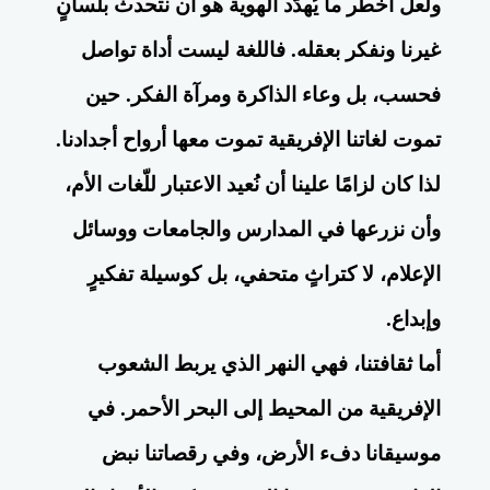
ولعل أخطر ما يُهدّد الهوية هو أن نتحدث بلسانٍ
غيرنا ونفكر بعقله. فاللغة ليست أداة تواصل
فحسب، بل وعاء الذاكرة ومرآة الفكر. حين
تموت لغاتنا الإفريقية تموت معها أرواح أجدادنا.
لذا كان لزامًا علينا أن نُعيد الاعتبار للّغات الأم،
وأن نزرعها في المدارس والجامعات ووسائل
الإعلام، لا كتراثٍ متحفي، بل كوسيلة تفكيرٍ
وإبداع.
أما ثقافتنا، فهي النهر الذي يربط الشعوب
الإفريقية من المحيط إلى البحر الأحمر. في
موسيقانا دفء الأرض، وفي رقصاتنا نبض