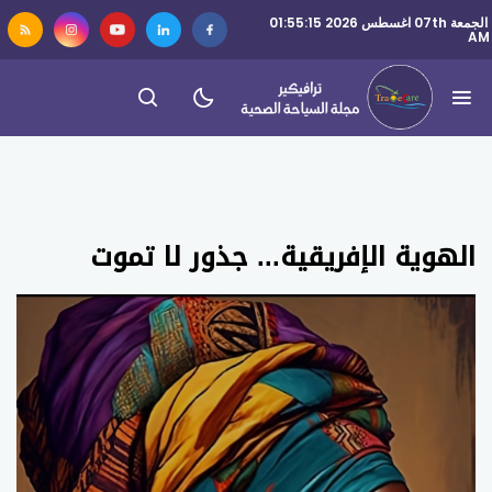
الجمعة 07th اغسطس 2026 01:55:15
AM
الهوية الإفريقية... جذور لا تموت