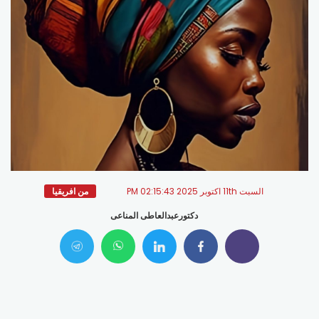
السبت 11th اكتوبر 2025 02:15:43 PM
من افريقيا
دكتورعبدالعاطى المناعى